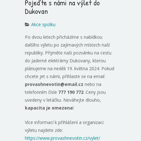
Pojeďte s námi na výlet do
Dukovan
Akce spolku
Po dvou letech přicházíme s nabídkou
dalšího výletu po zajímavých místech naší
republiky. Přijměte naši pozvánku na cestu
do Jaderné elektrárny Dukovany, kterou
plánujeme na neděli 19. května 2024. Pokud
chcete jet s námi, přihlaste se na email
provashnevotin@email.cz
nebo na
telefonním čísle
777 190 772
. Ceny jsou
uvedeny v letáčku. Neváhejte dlouho,
kapacita je omezena
!
Více informací k přihlášení a organizaci
výletu najdete zde:
https://www.provashnevotin.cz/vylet/