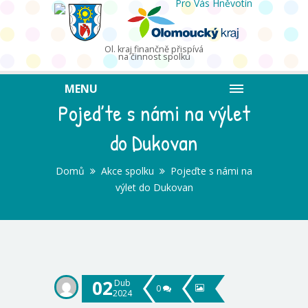
Ol. kraj finančně přispívá
na činnost spolku
MENU
Pojeďte s námi na výlet
do Dukovan
Domů
Akce spolku
Pojeďte s námi na
výlet do Dukovan
02
Dub
0
2024